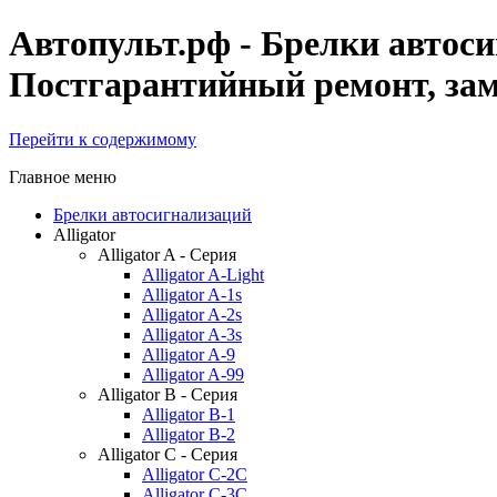
Автопульт.рф - Брелки автоси
Постгарантийный ремонт, заме
Перейти к содержимому
Главное меню
Брелки автосигнализаций
Alligator
Alligator A - Серия
Alligator A-Light
Alligator A-1s
Alligator A-2s
Alligator A-3s
Alligator A-9
Alligator A-99
Alligator B - Серия
Alligator B-1
Alligator B-2
Alligator C - Серия
Alligator C-2C
Alligator C-3C